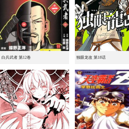
白兵武者 第12卷
独眼龙改 第18话