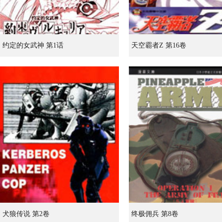
约定的女武神 第1话
天空霸者Z 第16卷
犬狼传说 第2卷
终极佣兵 第8卷