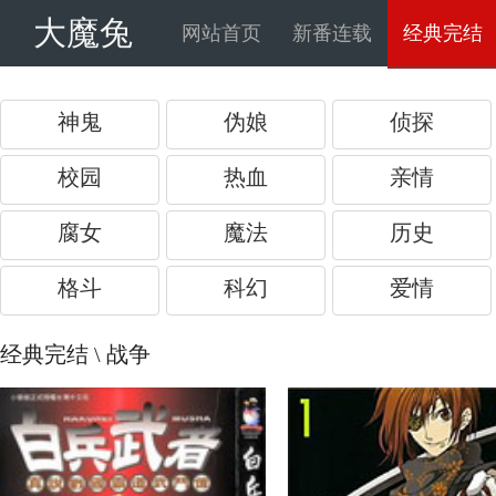
大魔兔
网站首页
新番连载
经典完结
神鬼
伪娘
侦探
校园
热血
亲情
腐女
魔法
历史
格斗
科幻
爱情
经典完结
\ 战争