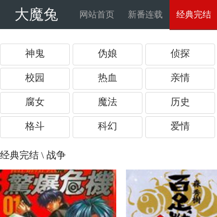
大魔兔
网站首页
新番连载
经典完结
神鬼
伪娘
侦探
校园
热血
亲情
腐女
魔法
历史
格斗
科幻
爱情
经典完结
\ 战争