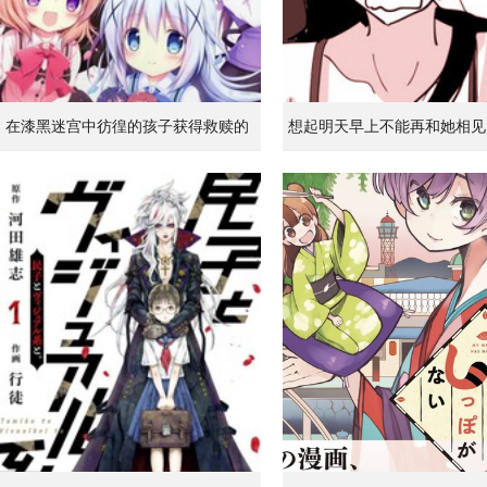
在漆黑迷宫中彷徨的孩子获得救赎的
想起明天早上不能再和她相见
虹之桥 第1话
到无比寂寞而哭泣的女孩的故
1话