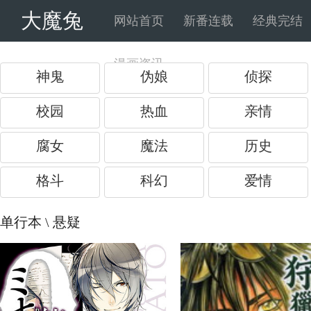
大魔兔
网站首页
新番连载
经典完结
漫画资讯
神鬼
伪娘
侦探
校园
热血
亲情
腐女
魔法
历史
格斗
科幻
爱情
单行本
\ 悬疑