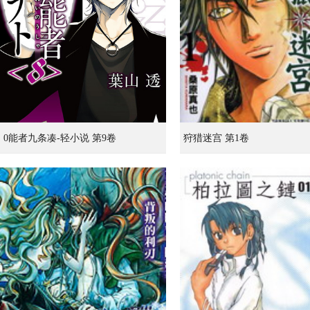
0能者九条凑-轻小说 第9卷
狩猎迷宫 第1卷