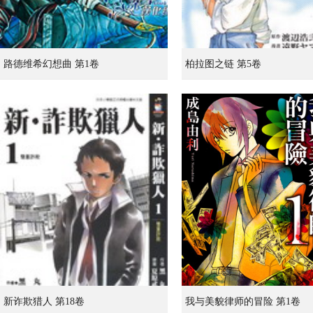
路德维希幻想曲 第1卷
柏拉图之链 第5卷
新诈欺猎人 第18卷
我与美貌律师的冒险 第1卷