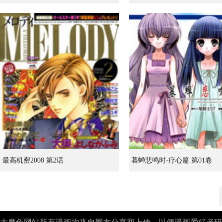
最高机密2008 第2话
暮蝉悲鸣时-疗心篇 第01卷