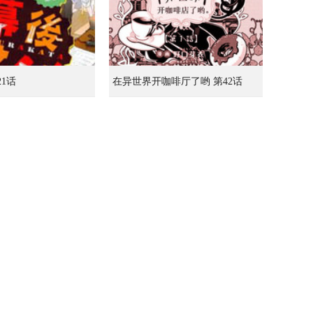
21话
在异世界开咖啡厅了哟 第42话