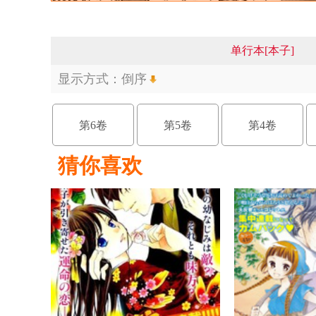
单行本[本子]
显示方式：
倒序
第6卷
第5卷
第4卷
猜你喜欢