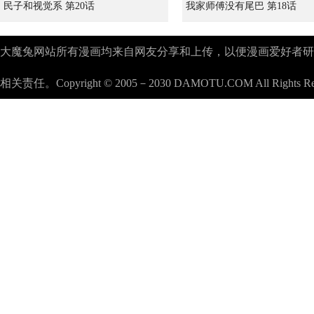
民子和视觉系 第20话
我家师傅没有尾巴 第18话
大魔兔网站所有漫画均来自网友分享和上传，以便漫画爱好者研究漫画
相关责任。Copyright © 2005－2030 DAMOTU.COM All Rights Re