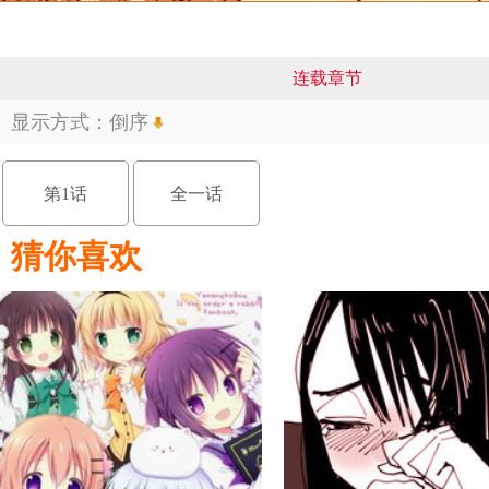
连载章节
显示方式：
倒序
第1话
全一话
猜你喜欢