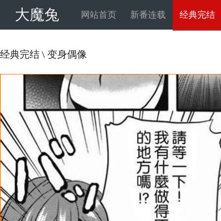
大魔兔
网站首页
新番连载
经典完结
经典完结
\
变身偶像