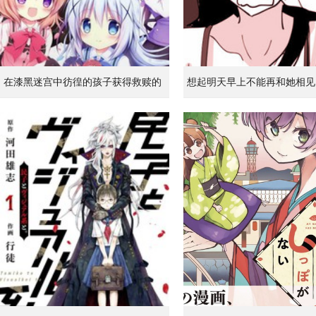
在漆黑迷宫中彷徨的孩子获得救赎的
想起明天早上不能再和她相见
虹之桥 第1话
到无比寂寞而哭泣的女孩的故
1话