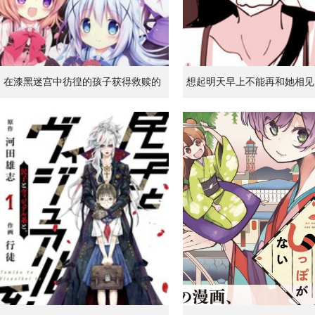
在漆黑迷宫中彷徨的孩子获得救赎的
想起明天早上不能再和她相见
虹之桥 第1话
到无比寂寞而哭泣的女孩的故
1话