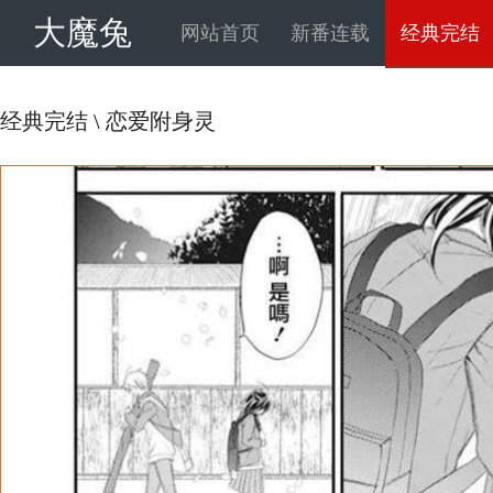
大魔兔
网站首页
新番连载
经典完结
经典完结
\
恋爱附身灵