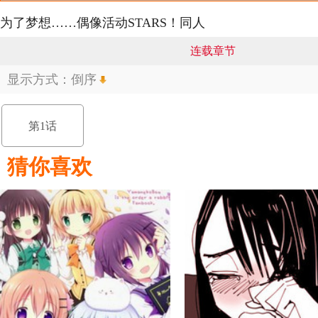
为了梦想……偶像活动STARS！同人
连载章节
显示方式：
倒序
第1话
猜你喜欢