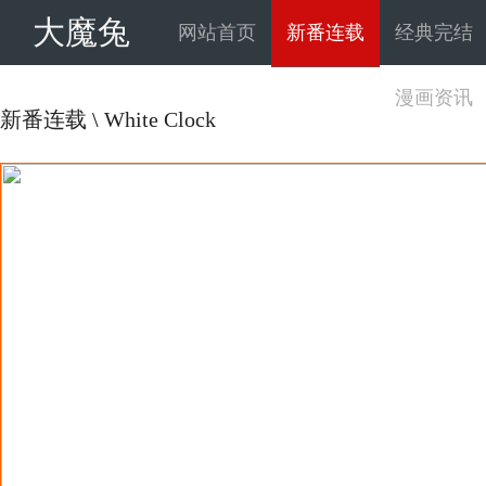
大魔兔
网站首页
新番连载
经典完结
漫画资讯
新番连载
\
White Clock