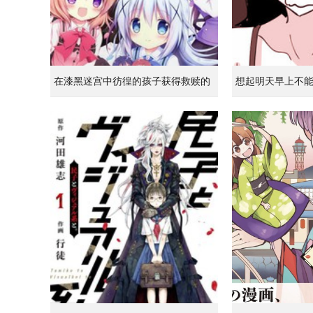
在漆黑迷宫中彷徨的孩子获得救赎的
想起明天早上不
虹之桥 第1话
到无比寂寞而哭泣
1话