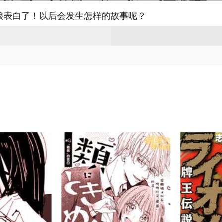
娘表白了！以后会发生怎样的故事呢？