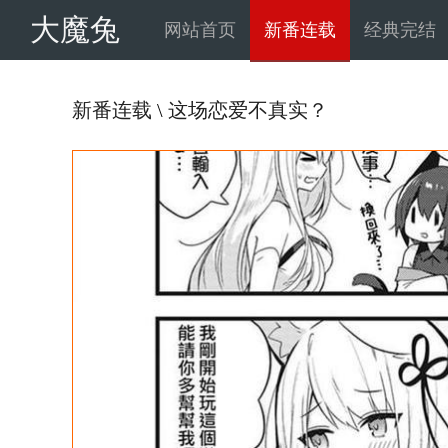
大魔兔
网站首页
新番连载
经典完结
新番连载
\
这场恋爱不真实？