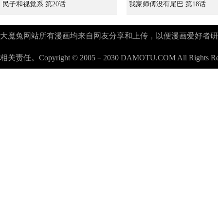
民子和视觉系 第20话
我家师傅没有尾巴 第18话
大魔兔网站所有漫画均来自网友分享和上传，以便漫画爱好者研究漫画
相关责任。Copyright © 2005－2030 DAMOTU.COM All Rights Re