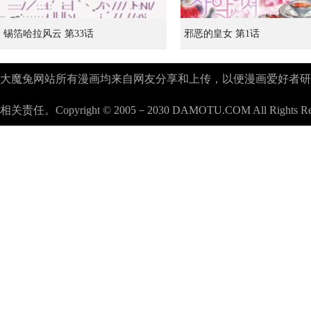
锡箔哈拉风云 第33话
邪恶的皇女 第1话
大魔兔网站所有漫画均来自网友分享和上传，以便漫画爱好者研究漫画
相关责任。Copyright © 2005－2030 DAMOTU.COM All Rights Re