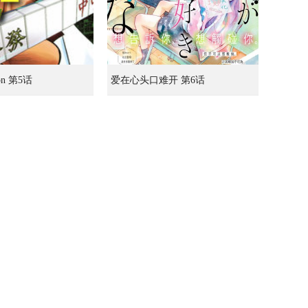
n 第5话
爱在心头口难开 第6话