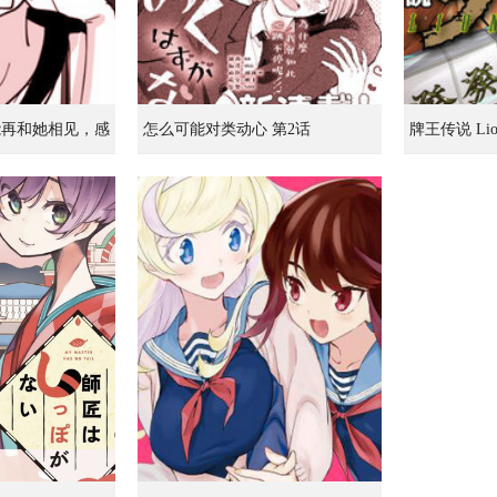
能再和她相见，感
怎么可能对类动心 第2话
牌王传说 Lio
的女孩的故事 第