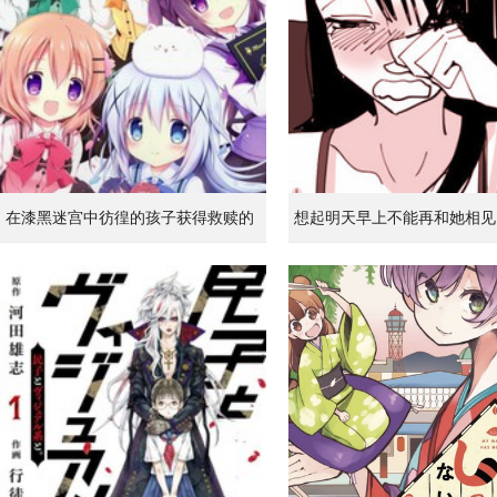
在漆黑迷宫中彷徨的孩子获得救赎的
想起明天早上不能再和她相见
虹之桥 第1话
到无比寂寞而哭泣的女孩的故
1话