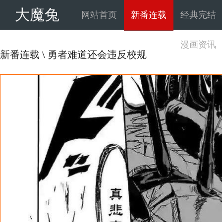
大魔兔
网站首页
新番连载
经典完结
漫画资讯
新番连载
\
勇者难道还会违反校规