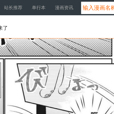
站长推荐
单行本
漫画资讯
来了