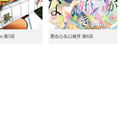
n 第5话
爱在心头口难开 第6话