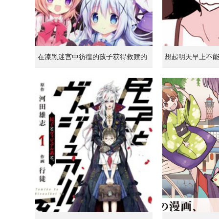
在漆黑迷宫中彷徨的孩子获得救赎的
想起明天早上不
虹之桥 第1话
到无比寂寞而哭泣
1话