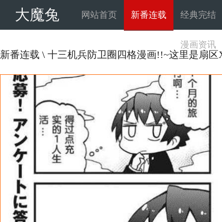
大魔兔
网站首页
新番连载
经典完结
漫画资讯
新番连载
\
十三机兵防卫圈四格漫画!!~这里是扇区