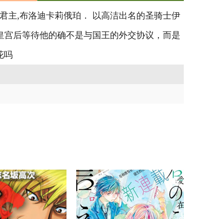
君主,布洛迪卡莉俄珀． 以高洁出名的圣骑士伊
皇宫后等待他的确不是与国王的外交协议，而是
花吗