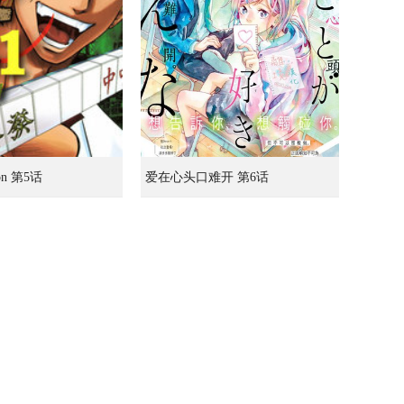
n 第5话
爱在心头口难开 第6话