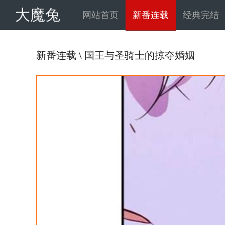
大魔兔
网站首页
新番连载
经典完结
新番连载
\
国王与圣骑士的掠夺婚姻