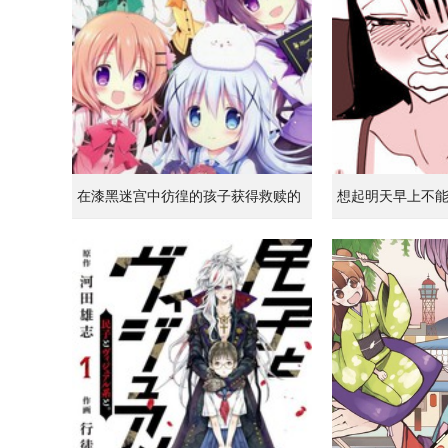
在漆黑迷宫中彷徨的孩子获得救赎的
想起明天早上不
虹之桥 第1话
到无比寂寞而哭泣
1话