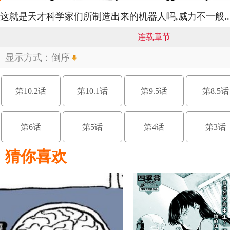
这就是天才科学家们所制造出来的机器人吗,威力不一般..
连载章节
显示方式：
倒序
第10.2话
第10.1话
第9.5话
第8.5话
第6话
第5话
第4话
第3话
猜你喜欢