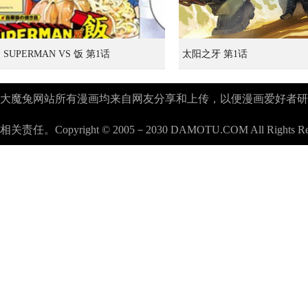
SUPERMAN VS 饭 第1话
太阳之牙 第1话
大魔兔网站所有漫画均来自网友分享和上传，以便漫画爱好者研究漫画
相关责任。Copyright © 2005－2030 DAMOTU.COM All Rights Re