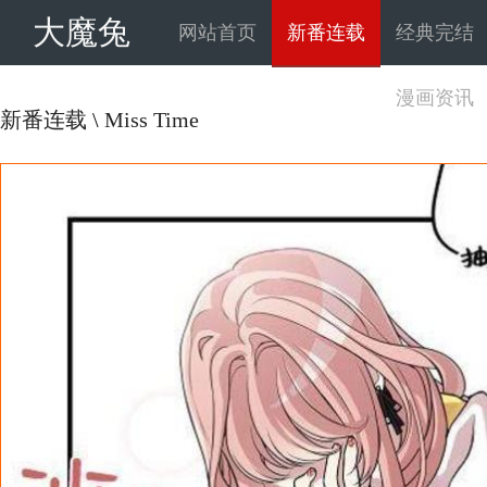
大魔兔
网站首页
新番连载
经典完结
漫画资讯
新番连载
\
Miss Time