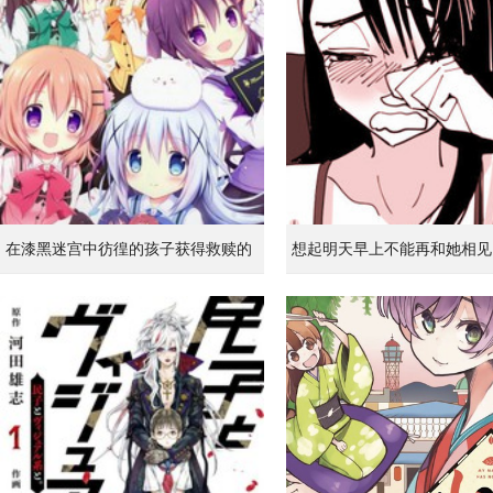
在漆黑迷宫中彷徨的孩子获得救赎的
想起明天早上不能再和她相见
虹之桥 第1话
到无比寂寞而哭泣的女孩的故
1话