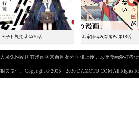
民子和视觉系 第20话
我家师傅没有尾巴 第18话
大魔兔网站所有漫画均来自网友分享和上传，以便漫画爱好者研究漫画
相关责任。Copyright © 2005－2030 DAMOTU.COM All Rights Re