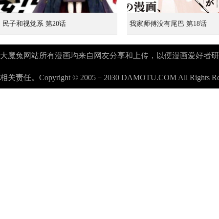
民子和视觉系 第20话
我家师傅没有尾巴 第18话
大魔兔网站所有漫画均来自网友分享和上传，以便漫画爱好者研究漫画
相关责任。Copyright © 2005－2030 DAMOTU.COM All Rights Re