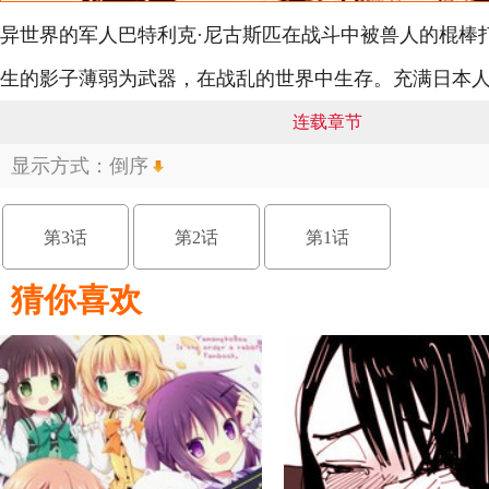
异世界的军人巴特利克·尼古斯匹在战斗中被兽人的棍棒
生的影子薄弱为武器，在战乱的世界中生存。充满日本
连载章节
显示方式：
倒序
第3话
第2话
第1话
猜你喜欢