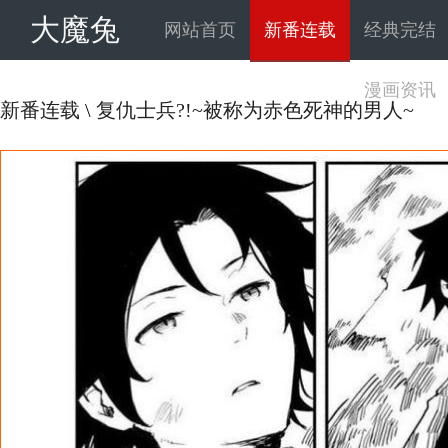
大魔兔
网站首页
新番连载
经典完结
漫画资讯
新番连载
\
复仇士兵?!~被称为赤色死神的男人~