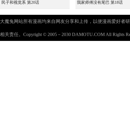
民子和视觉系 第20话
我家师傅没有尾巴 第18话
大魔兔网站所有漫画均来自网友分享和上传，以便漫画爱好者研究漫画
相关责任。Copyright © 2005－2030 DAMOTU.COM All Rights Re