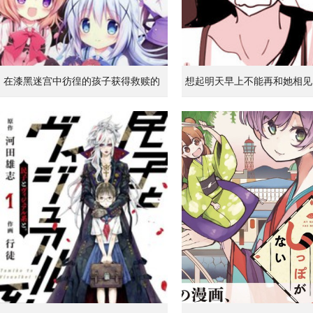
在漆黑迷宫中彷徨的孩子获得救赎的
想起明天早上不能再和她相见
虹之桥 第1话
到无比寂寞而哭泣的女孩的故
1话