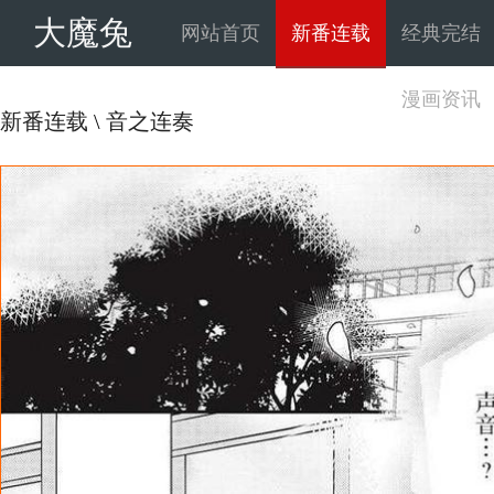
大魔兔
网站首页
新番连载
经典完结
漫画资讯
新番连载
\
音之连奏