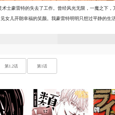
灵术士豪雷特的失去了工作。曾经风光无限，一魔之下，
看见女儿开朗幸福的笑颜。我豪雷特明明只想过平静的生
第1.2话
第1话