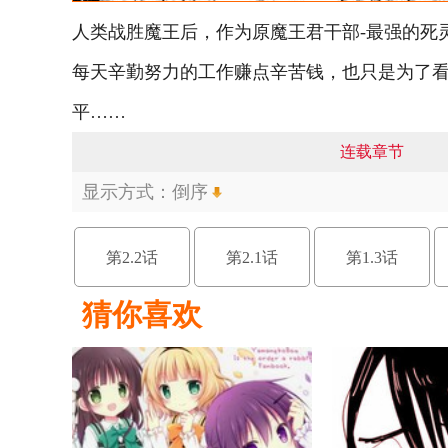
人类战胜魔王后，作为原魔王君干部-最强的死
每天辛勤努力的工作赚点辛苦钱，也只是为了
平……
连载章节
显示方式：
倒序
第2.2话
第2.1话
第1.3话
猜你喜欢