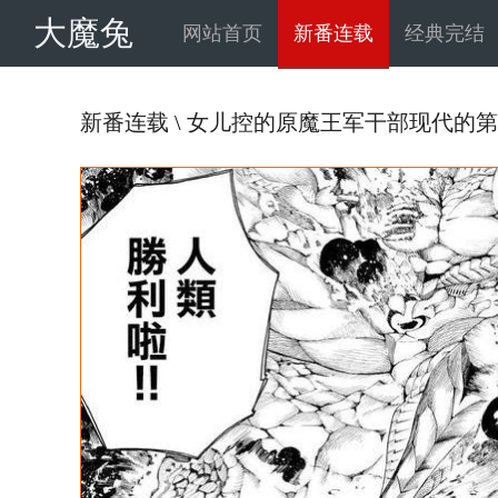
大魔兔
网站首页
新番连载
经典完结
新番连载
\
女儿控的原魔王军干部现代的第