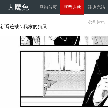
大魔兔
网站首页
新番连载
经典完结
漫画资讯
新番连载
\
我家的猫又