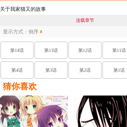
关于我家猫又的故事
连载章节
显示方式：
倒序
第14话
第13话
第12话
第11话
第4话
第3话
第2话
第1话
猜你喜欢