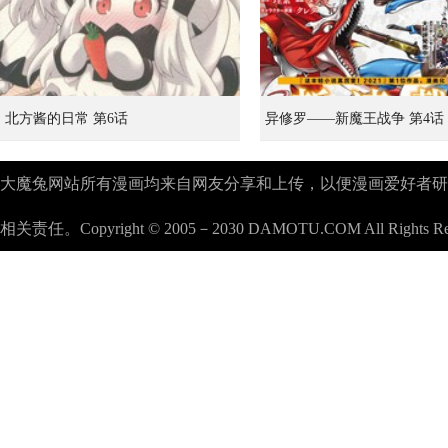
北方酱的日常 第6话
异修罗——新魔王战争 第4话
大魔兔网站所有漫画均来自网友分享和上传，以便漫画爱好者研究漫画
相关责任。Copyright © 2005－2030 DAMOTU.COM All Rights Re