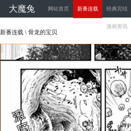
大魔兔
网站首页
新番连载
经典完结
漫画资讯
新番连载
\
骨龙的宝贝