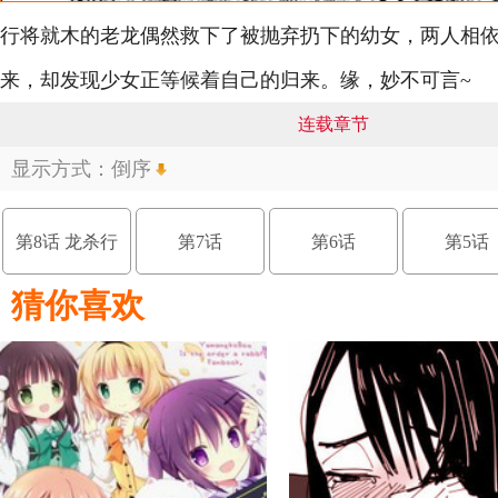
行将就木的老龙偶然救下了被抛弃扔下的幼女，两人相
来，却发现少女正等候着自己的归来。缘，妙不可言~
连载章节
显示方式：
倒序
第8话 龙杀行
第7话
第6话
第5话
猜你喜欢