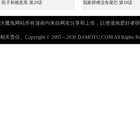
民子和视觉系 第20话
我家师傅没有尾巴 第18话
大魔兔网站所有漫画均来自网友分享和上传，以便漫画爱好者研究漫画
相关责任。Copyright © 2005－2030 DAMOTU.COM All Rights Re