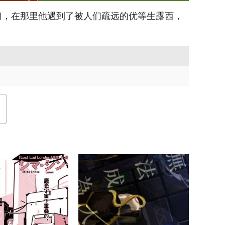
习，在那里他遇到了被人们疏远的优等生露西，