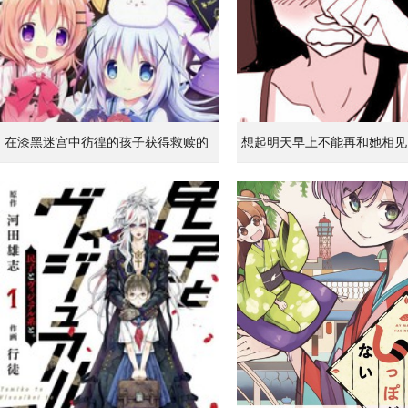
在漆黑迷宫中彷徨的孩子获得救赎的
想起明天早上不能再和她相见
虹之桥 第1话
到无比寂寞而哭泣的女孩的故
1话