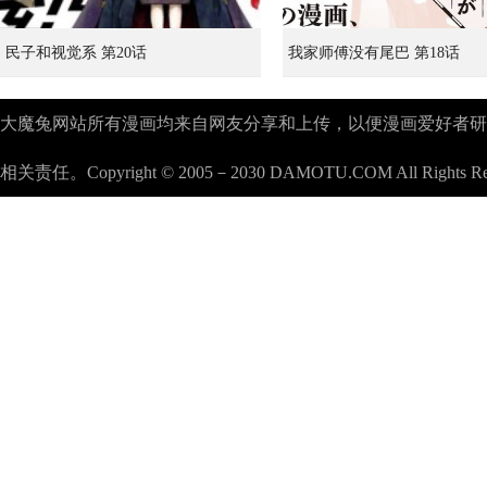
民子和视觉系 第20话
我家师傅没有尾巴 第18话
大魔兔网站所有漫画均来自网友分享和上传，以便漫画爱好者研究漫画
相关责任。Copyright © 2005－2030 DAMOTU.COM All Rights Re