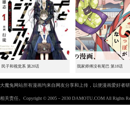
民子和视觉系 第20话
我家师傅没有尾巴 第18话
大魔兔网站所有漫画均来自网友分享和上传，以便漫画爱好者研究漫画
相关责任。Copyright © 2005－2030 DAMOTU.COM All Rights Re