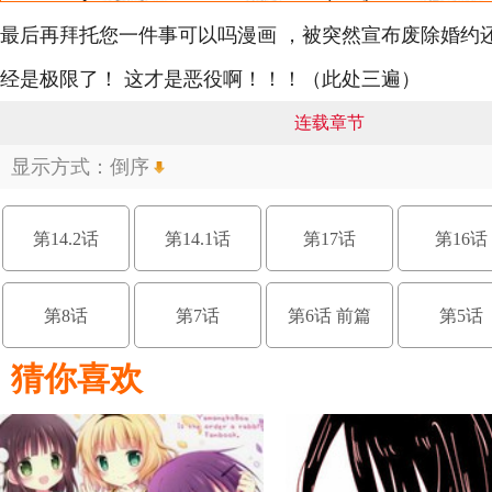
最后再拜托您一件事可以吗漫画 ，被突然宣布废除婚约
经是极限了！ 这才是恶役啊！！！（此处三遍）
连载章节
显示方式：
倒序
第14.2话
第14.1话
第17话
第16话
第8话
第7话
第6话 前篇
第5话
猜你喜欢