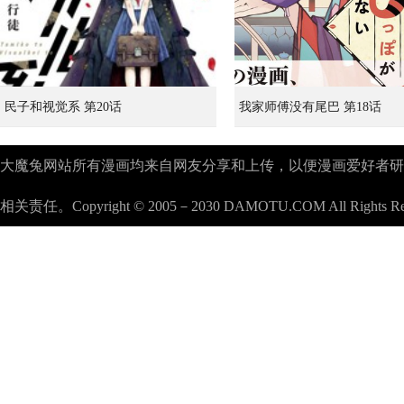
民子和视觉系 第20话
我家师傅没有尾巴 第18话
大魔兔网站所有漫画均来自网友分享和上传，以便漫画爱好者研究漫画
相关责任。Copyright © 2005－2030 DAMOTU.COM All Rights Re