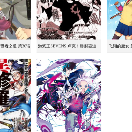
贤者之道 第30话
游戏王SEVENS 卢克！爆裂霸道
飞翔的魔女 
传！！ 第5话 0的男人