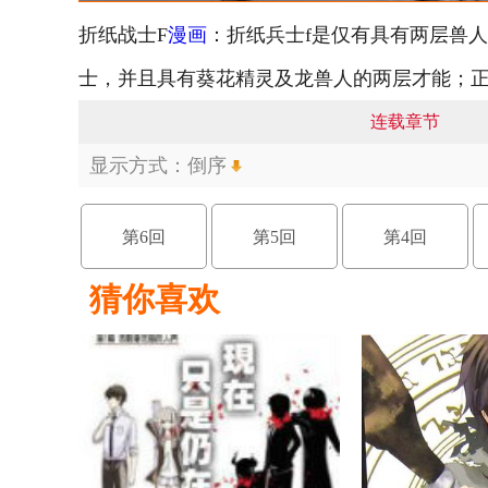
折纸战士F
漫画
：折纸兵士f是仅有具有两层兽
士，并且具有葵花精灵及龙兽人的两层才能；
连载章节
显示方式：
倒序
第6回
第5回
第4回
猜你喜欢