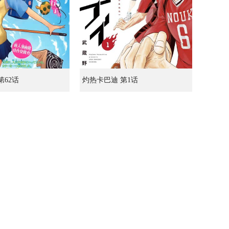
第62话
灼热卡巴迪 第1话