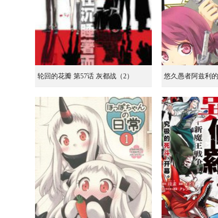
轮回的花瓣 第57话 灰都战（2）
悠久愚者阿兹利的