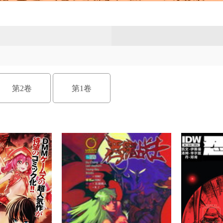
第2卷
第1卷