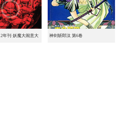
012年刊·妖魔大闹意大
神剑斩郎汰 第6卷