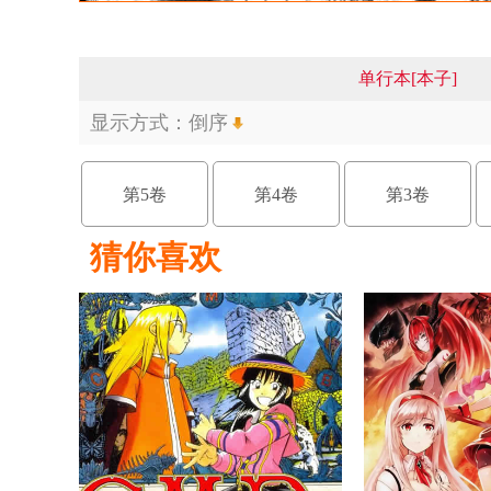
单行本[本子]
显示方式：
倒序
第5卷
第4卷
第3卷
猜你喜欢