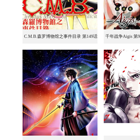
C.M.B.森罗博物馆之事件目录 第149话
千年战争Aigis 第
大团圆