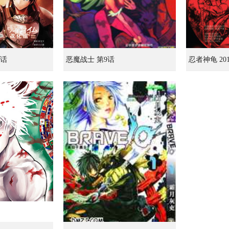
9话
恶魔战士 第9话
忍者神龟 2
利