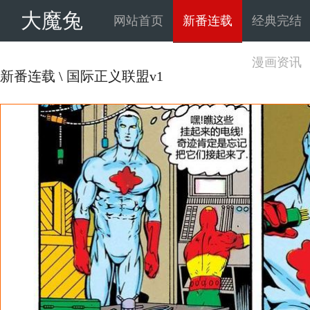
大魔兔
网站首页
新番连载
经典完结
漫画资讯
新番连载
\
国际正义联盟v1