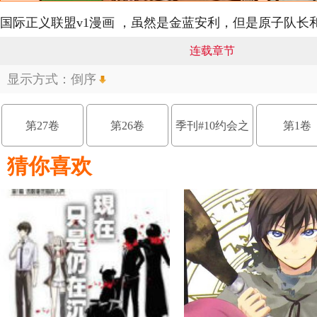
国际正义联盟v1漫画 ，虽然是金蓝安利，但是原子队长
连载章节
显示方式：
倒序
第27卷
第26卷
季刊#10约会之
第1卷
猜你喜欢
战