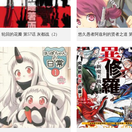
轮回的花瓣 第57话 灰都战（2）
悠久愚者阿兹利的贤者之道 第