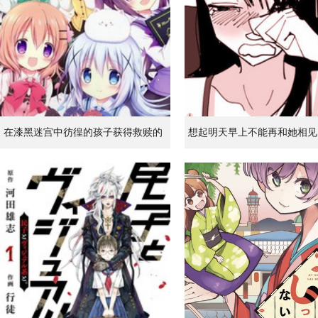
在漆黑迷宫中彷徨的孩子获得救赎的
想起明天早上不能再和她相见
虹之桥 第1话
到无比寂寞而哭泣的女孩的故
1话