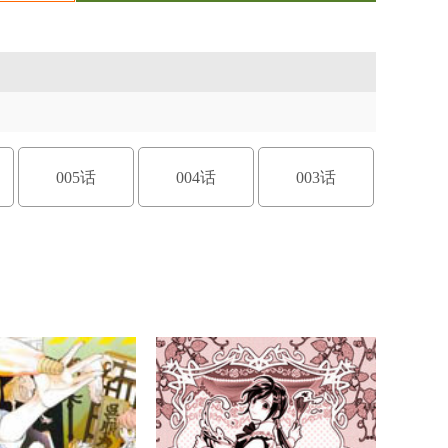
005话
004话
003话