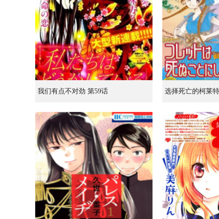
我们有点不对劲 第59话
选择死亡的柯莱特 