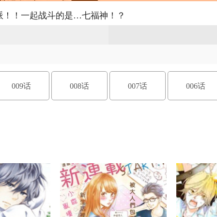
派！！一起战斗的是…七福神！？
009话
008话
007话
006话