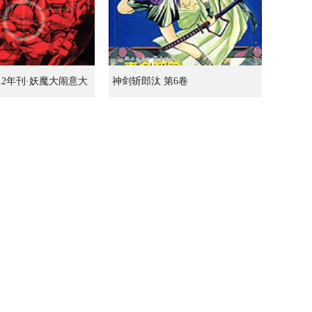
012年刊·妖魔大闹意大
神剑斩郎汰 第6卷