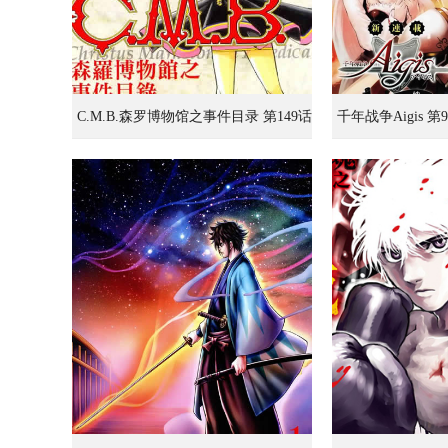
C.M.B.森罗博物馆之事件目录 第149话
千年战争Aigis 第
大团圆