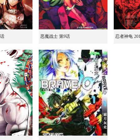
9话
恶魔战士 第9话
忍者神龟 2
利